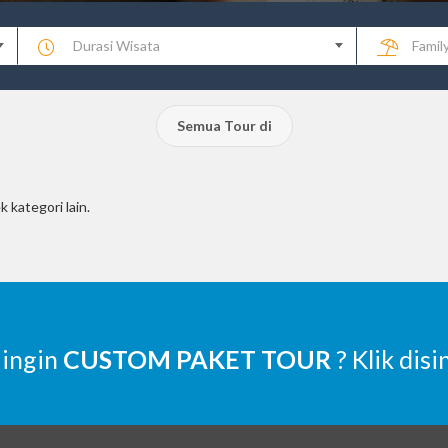
Durasi Wisata
Famil
Semua Tour di
k kategori lain.
 ingin
CUSTOM PAKET TOUR
? Klik disi