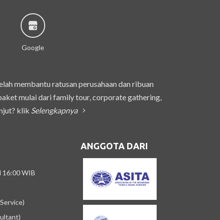
Google
telah membantu ratusan perusahaan dan ribuan
et mulai dari family tour, corporate gathering,
njut? klik
Selengkapnya
ANGGOTA DARI
/d 16:00 WIB
Service)
ultant)