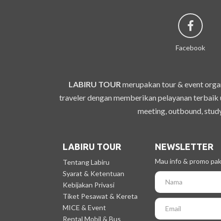
Facebook
LABIRU TOUR
merupakan tour & event organ
traveler dengan memberikan pelayanan terbaik u
meeting, outbound, study
LABIRU TOUR
NEWSLETTER
Mau info & promo pake
Tentang Labiru
Syarat & Ketentuan
Kebijakan Privasi
Tiket Pesawat & Kereta
MICE & Event
Rental Mobil & Bus