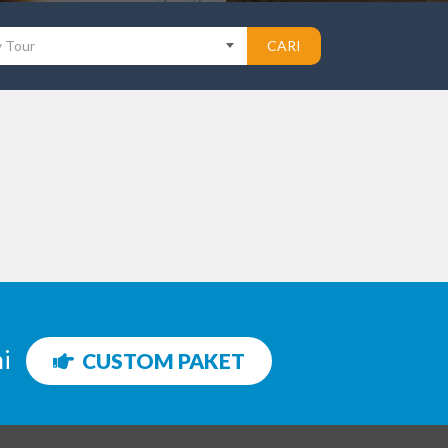
y Tour
CARI
ni
CUSTOM PAKET