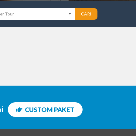
er Tour
CARI
ni
CUSTOM PAKET