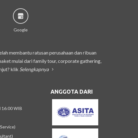
Google
telah membantu ratusan perusahaan dan ribuan
et mulai dari family tour, corporate gathering,
njut? klik
Selengkapnya
ANGGOTA DARI
/d 16:00 WIB
Service)
ultant)