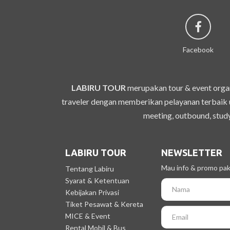
Facebook
LABIRU TOUR
merupakan tour & event organ
traveler dengan memberikan pelayanan terbaik u
meeting, outbound, study
LABIRU TOUR
NEWSLETTER
Mau info & promo pake
Tentang Labiru
Syarat & Ketentuan
Kebijakan Privasi
Tiket Pesawat & Kereta
MICE & Event
Rental Mobil & Bus