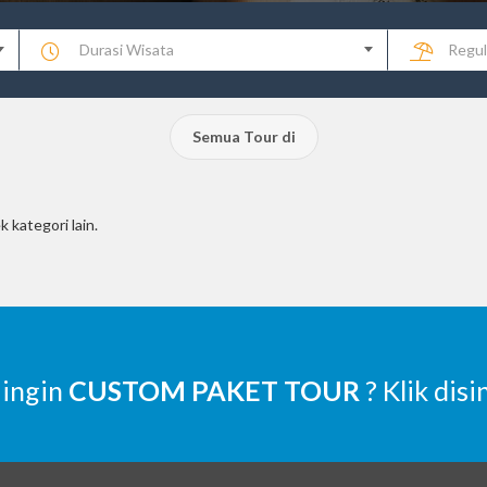
Durasi Wisata
Regul
Semua Tour di
k kategori lain.
 ingin
CUSTOM PAKET TOUR
? Klik disi