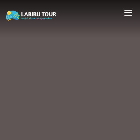
Toggl
navig