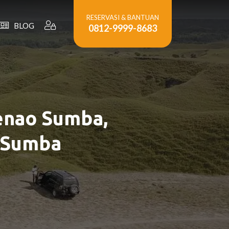
RESERVASI & BANTUAN
BLOG
0812-9999-8683
enao Sumba,
 Sumba