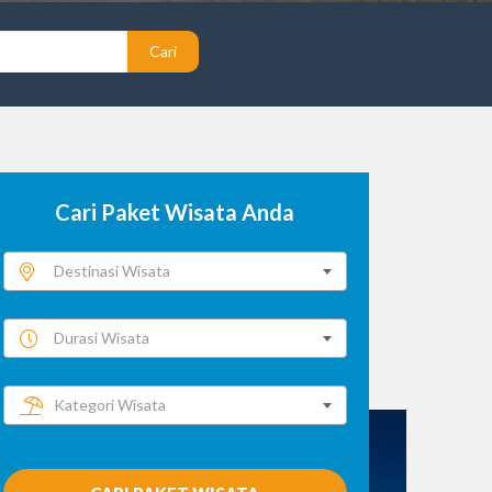
Cari
Cari Paket Wisata Anda
Destinasi Wisata
Durasi Wisata
Kategori Wisata