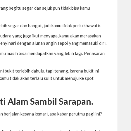
ang begitu segar dan sejuk pun tidak bisa kamu
ebih segar dan hangat, jadi kamu tidak perlu khawatir.
 udara yang juga ikut menyapa, kamu akan merasakan
enyinari dengan alunan angin sepoi yang memasuki diri.
kamu masih bisa mendapatkan yang lebih lagi. Penasaran
 bukit terlebih dahulu, tapi tenang, karena bukit ini
amu tidak akan terlalu sulit untuk menuju ke spot
ti Alam Sambil Sarapan.
an berjalan kesana kemari, apa kabar perutmu pagi ini?