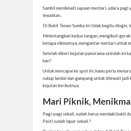
Sambil menikmati sapaan mentari, udara pagi y
lewatkan.
Di Bukit Tenao Sumba ini tidak begitu dingin, l
Melentangkan kedua tangan, mengikuti gerak
betapa nikmatnya, mengantar mentari untuk m
Setelah diberi kejutan panorama seindah ini 
kan?
Untuk mencapai ke spot ini, kamu perlu menuruni
cukup landai dan gampang untuk dilewati jadi k
kejutan berikutnya.
Mari Piknik, Menikma
Pagi-pagi sekali, sudah harus mendaki bukit d
Pasti sudah lapar sekali ?