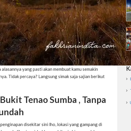
K
da alasannya yang pasti akan membuat kamu semakin
ya. Tidak percaya? Langsung simak saja sajian berikut
Bukit Tenao Sumba , Tanpa
Gundah
penginapan disekitar sini lho, lokasi yang gampang di