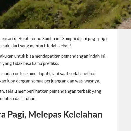
mentari di Bukit Tenao Sumba ini. Sampai disini pagi-pagi
malu dari sang mentari. Indah sekali!
akukan untuk bisa mendapatkan pemandangan indah ini,
 yang tidak bisa kamu prediksi.
udah untuk kamu dapati, tapi saat sudah melihat
kan lupa dengan semua perjuangan dan was-wasnya.
n, selalu memperlihatkan pemandangan terbaik yang
indahan dari Tuhan.
a Pagi, Melepas Kelelahan