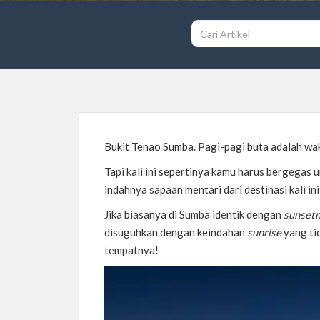
Bukit Tenao Sumba. Pagi-pagi buta adalah wa
Tapi kali ini sepertinya kamu harus bergega
indahnya sapaan mentari dari destinasi kali in
Jika biasanya di Sumba identik dengan
sunset
disuguhkan dengan keindahan
sunrise
yang tid
tempatnya!