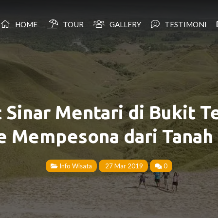
HOME
TOUR
GALLERY
TESTIMONI
Sinar Mentari di Bukit T
se Mempesona dari Tanah
Info Wisata
27 Mar 2019
0