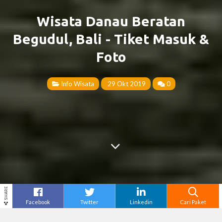
Wisata Danau Beratan
Begudul, Bali - Tiket Masuk &
Foto
Info Wisata
29 Okt 2019
0
SHARE
Facebook
Twitter
Linkedin
Cari Paket