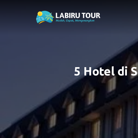
5 Hotel di