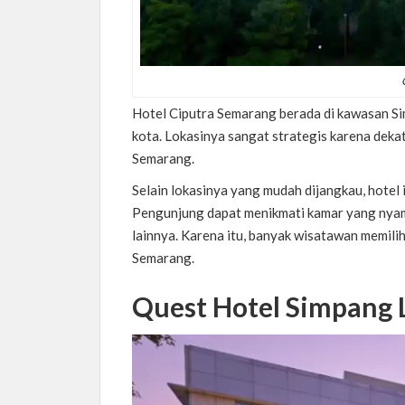
Hotel Ciputra Semarang berada di kawasan Si
kota. Lokasinya sangat strategis karena deka
Semarang.
Selain lokasinya yang mudah dijangkau, hotel 
Pengunjung dapat menikmati kamar yang nyama
lainnya. Karena itu, banyak wisatawan memilih
Semarang.
Quest Hotel Simpang 