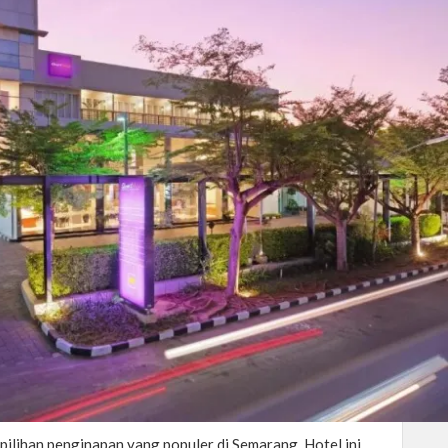
pilihan penginapan yang populer di Semarang. Hotel ini