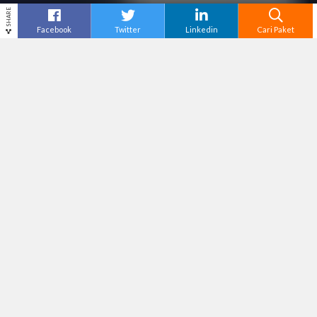
SHARE
Facebook
Twitter
Linkedin
Cari Paket
Cari
Sudahkah kamu nonton film AADC 2? Sequel film
yang menjadi fenomenal pada tahun 2002 silam
ini akhirnya diputar secara serentak di tiga
negara yaitu Indonesia, Malaysia, dan Brunei
Darussalam pada Kamis, 28 April 2016 lalu.
Lokasi shooting film AADC2 ini dilakukan di tiga
kota, salah satunya Jogja. Nah buat kamu yang
lagi di Jogja atau sedang merencanakan liburan