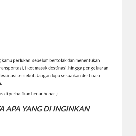
g kamu perlukan, sebelum bertolak dan menentukan
transportasi, tiket masuk destinasi, hingga pengeluaran
destinasi tersebut. Jangan lupa sesuaikan destinasi
.
s di perhatikan benar benar )
TA APA YANG DI INGINKAN