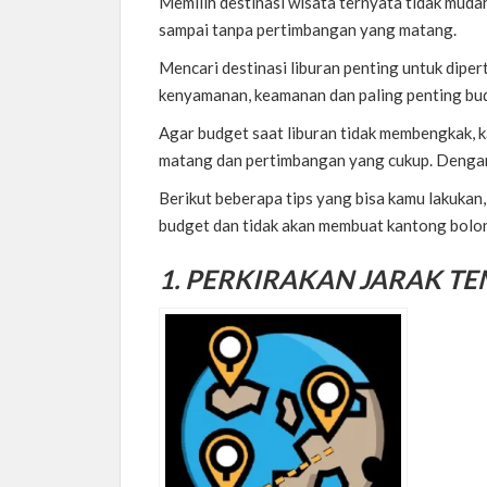
Memilih destinasi wisata ternyata tidak mudah
sampai tanpa pertimbangan yang matang.
Mencari destinasi liburan penting untuk dipe
kenyamanan, keamanan dan paling penting bu
Agar budget saat liburan tidak membengkak,
matang dan pertimbangan yang cukup. Dengan 
Berikut beberapa tips yang bisa kamu lakukan
budget dan tidak akan membuat kantong bolong
1. PERKIRAKAN JARAK T