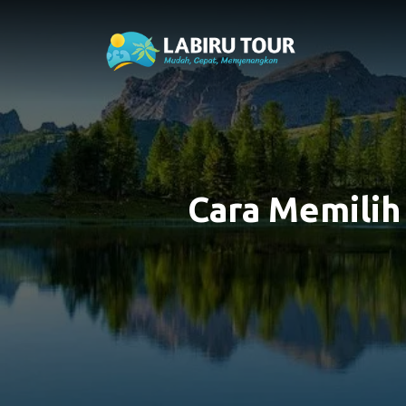
Cara Memilih