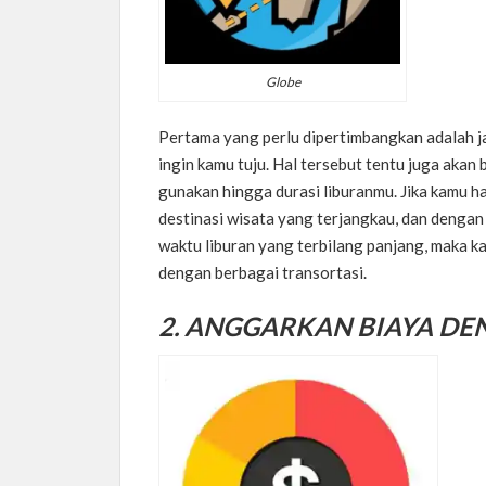
Globe
Pertama yang perlu dipertimbangkan adalah j
ingin kamu tuju. Hal tersebut tentu juga aka
gunakan hingga durasi liburanmu. Jika kamu ha
destinasi wisata yang terjangkau, dan dengan 
waktu liburan yang terbilang panjang, maka k
dengan berbagai transortasi.
2. ANGGARKAN BIAYA D