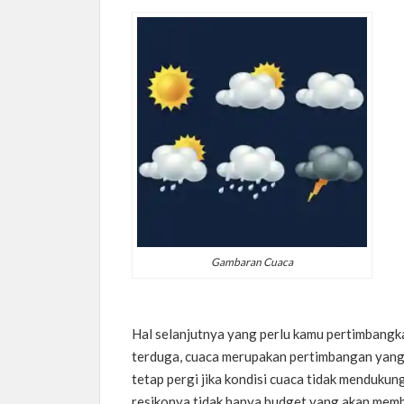
Gambaran Cuaca
Hal selanjutnya yang perlu kamu pertimbangka
terduga, cuaca merupakan pertimbangan yang
tetap pergi jika kondisi cuaca tidak mendukun
resikonya tidak hanya budget yang akan membe