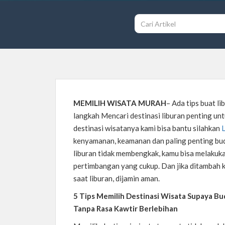
MEMILIH WISATA MURAH
– Ada tips buat 
langkah Mencari destinasi liburan penting unt
destinasi wisatanya kami bisa bantu silahkan
kenyamanan, keamanan dan paling penting bud
liburan tidak membengkak, kamu bisa melaku
pertimbangan yang cukup. Dan jika ditambah ka
saat liburan, dijamin aman.
5 Tips Memilih Destinasi Wisata Supaya 
Tanpa Rasa Kawtir Berlebihan