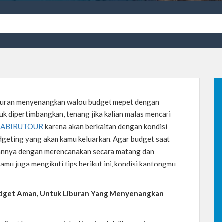
liburan menyenangkan walou budget mepet dengan
uk dipertimbangkan, tenang jika kalian malas mencari
LABIRUTOUR
karena akan berkaitan dengan kondisi
geting yang akan kamu keluarkan. Agar budget saat
kannya dengan merencanakan secara matang dan
mu juga mengikuti tips berikut ini, kondisi kantongmu
Budget Aman, Untuk Liburan Yang Menyenangkan