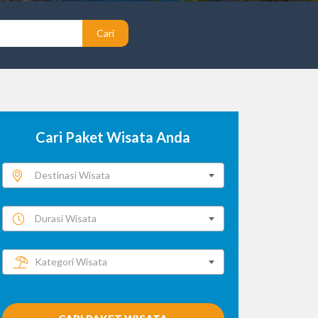
Cari
Cari Paket Wisata Anda
Destinasi Wisata
Durasi Wisata
Kategori Wisata