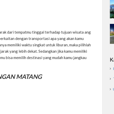
arak dari tempatmu tinggal terhadap tujuan wisata ang
n berkaitan dengan transportasi apa yang akan kamu
nya memiliki waktu singkat untuk liburan, maka pilihlah
jarak yang lebih dekat. Sedangkan jika kamu memiliki
amu bisa memilih destinasi yang mudah kamu jangkau
K
ENGAN MATANG