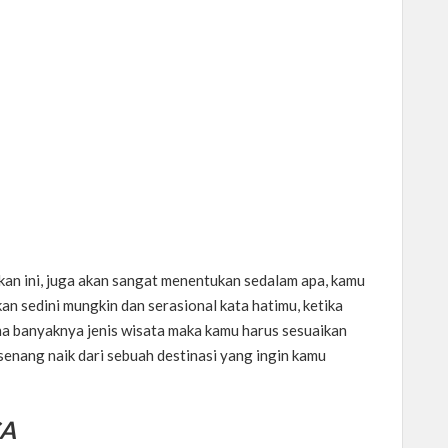
kan ini, juga akan sangat menentukan sedalam apa, kamu
 sedini mungkin dan serasional kata hatimu, ketika
rna banyaknya jenis wisata maka kamu harus sesuaikan
enang naik dari sebuah destinasi yang ingin kamu
CA