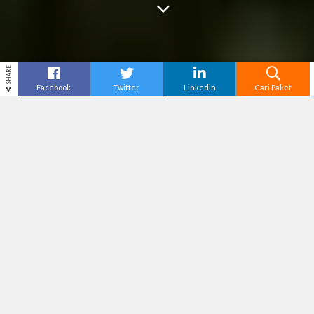
SHARE
Facebook
Twitter
Linkedin
Cari Paket
Cari
New Normal Wisata Banyu Wangi Dibuka
–
Setelah sekian lama berjuang melawan covid19,
kini banyuwangi sebagai kota yang memiliki
tempat wisata buka Kembali, meski harus tetap
menerapkan protokol Kesehatan Covid19, bukan