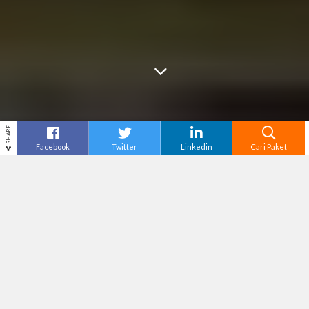
SHARE
Facebook
Twitter
Linkedin
Cari Paket
Cari
Oleh-Oleh Khas Manado –
Kota manado,