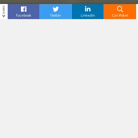
SHARE
Facebook
Twitter
Linkedin
Cari Paket
Cari
Jika sedang berkunjung ke Bali untuk kunjungan
wisata, maka salah satu tempat yang wajib
dikunjungi adalah pantai Kuta Bali. Ya, pantai ini
memang sudah benar – benar terkenal. Bahkan di
sekitarnya ada sangat banyak toko retail yang
menjual aneka kebutuhan. Selain itu, di daerah
pantai Kuta, juga sudah benar-benar dibangun,
Anda akan dapat dengan mudah menemukan