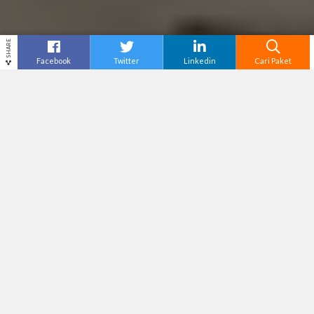
SHARE
Facebook
Twitter
Linkedin
Cari Paket
Cari
Paket Wisata Bali
–
Bali, pulau kecil di
Indonesia yang mempunyai banyak spot pantai
sebagai tujuan wisata. Banyak hal yang bisa
dilakukan saat berlibur di pantai Bali yaitu
berjemur, bermain voli pantai, berenang,
menyelam, dan juga
surfing
.