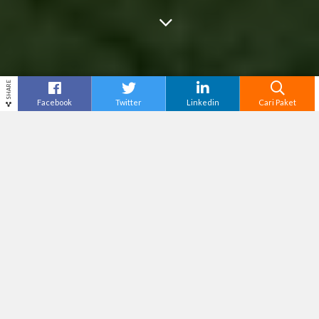
SHARE
Facebook
Twitter
Linkedin
Cari Paket
Cari
Sawah Sukorame –
Jogja
memang nggak ada
matinya. Kota Pelajar selalu menawarkan
banyak hal baru kepada siapapun yang
mengunjungi kotanya. Ada banyak destinasi