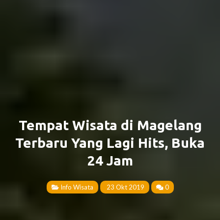
Tempat Wisata di Magelang
Terbaru Yang Lagi Hits, Buka
24 Jam
Info Wisata
23 Okt 2019
0