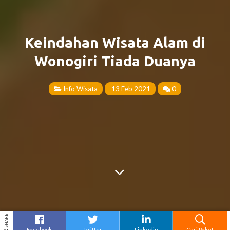
Keindahan Wisata Alam di
Wonogiri Tiada Duanya
Info Wisata
13 Feb 2021
0
SHARE
Facebook
Twitter
Linkedin
Cari Paket