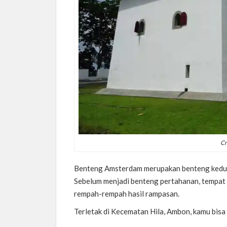
Cr
Benteng Amsterdam merupakan benteng kedua 
Sebelum menjadi benteng pertahanan, tempat 
rempah-rempah hasil rampasan.
Terletak di Kecematan Hila, Ambon, kamu bisa 