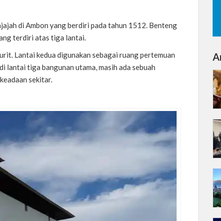
njajah di Ambon yang berdiri pada tahun 1512. Benteng
 terdiri atas tiga lantai.
jurit. Lantai kedua digunakan sebagai ruang pertemuan
Ar
 di lantai tiga bangunan utama, masih ada sebuah
keadaan sekitar.