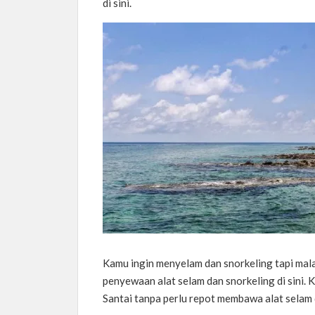
di sini.
Kamu ingin menyelam dan snorkeling tapi ma
penyewaan alat selam dan snorkeling di sini.
Santai tanpa perlu repot membawa alat selam 