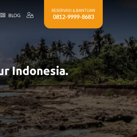
RESERVASI & BANTUAN
BLOG
0812-9999-8683
r Indonesia.