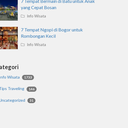
7 Tempat Bermain di Batu untuk Anak
yang Cepat Bosan
Info Wisata
7 Tempat Ngopi di Bogor untuk
Rombongan Kecil
Info Wisata
ategori
Info Wisata
1733
Tips Traveling
146
Uncategorized
31