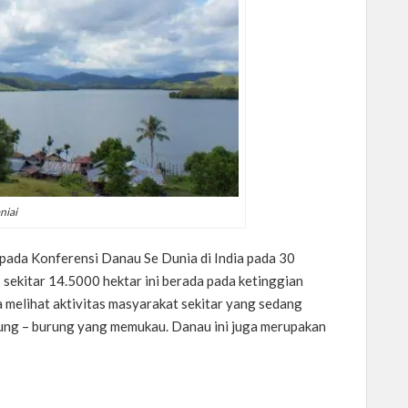
niai
 pada Konferensi Danau Se Dunia di India pada 30
sekitar 14.5000 hektar ini berada pada ketinggian
a melihat aktivitas masyarakat sekitar yang sedang
ung – burung yang memukau. Danau ini juga merupakan