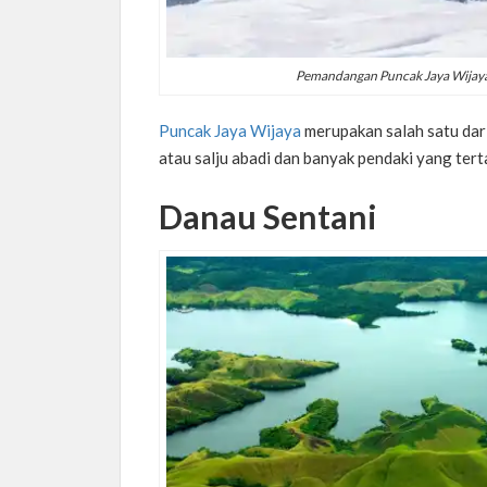
Pemandangan Puncak Jaya Wijay
Puncak Jaya Wijaya
merupakan salah satu dari
atau salju abadi dan banyak pendaki yang tert
Danau Sentani