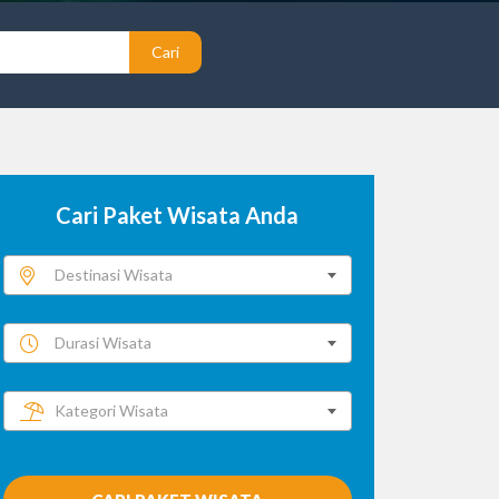
Cari
Cari Paket Wisata Anda
Destinasi Wisata
Durasi Wisata
Kategori Wisata