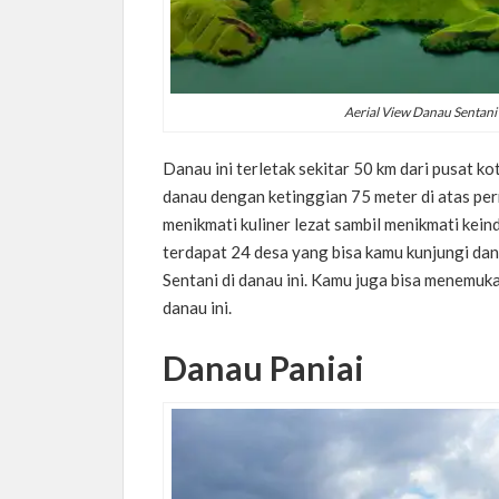
Aerial View Danau Sentani
Danau ini terletak sekitar 50 km dari pusat k
danau dengan ketinggian 75 meter di atas per
menikmati kuliner lezat sambil menikmati kein
terdapat 24 desa yang bisa kamu kunjungi da
Sentani di danau ini. Kamu juga bisa menemuka
danau ini.
Danau Paniai