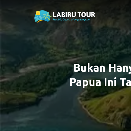
Bukan Hany
Papua Ini T