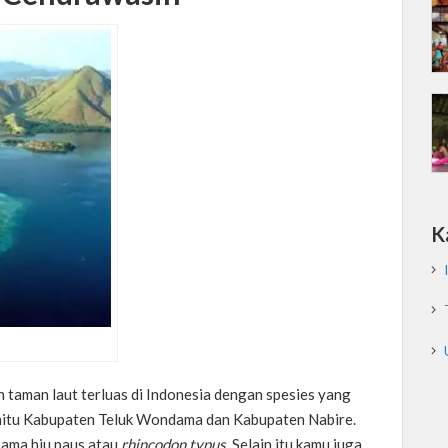
K
taman laut terluas di Indonesia dengan spesies yang
yaitu Kabupaten Teluk Wondama dan Kabupaten Nabire.
sama hiu paus atau
rhincodon typus.
Selain itu kamu juga