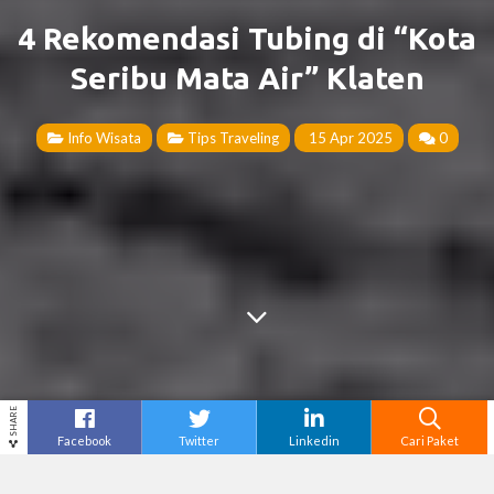
4 Rekomendasi Tubing di “Kota
Seribu Mata Air” Klaten
Info Wisata
Tips Traveling
15 Apr 2025
0
SHARE
Facebook
Twitter
Linkedin
Cari Paket