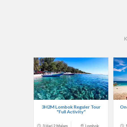
K
3H2M Lombok Reguler Tour
One
"Full Activity"
3 Hari 2 Malam
Lombok
1