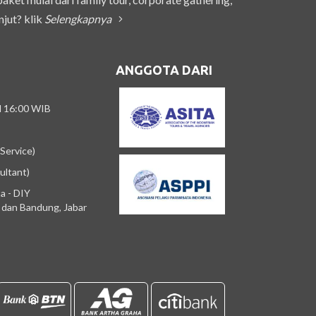
njut? klik
Selengkapnya
ANGGOTA DARI
/d 16:00 WIB
Service)
ultant)
a - DIY
m dan Bandung, Jabar