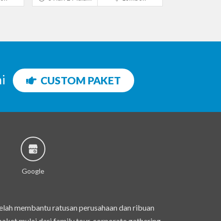
ni
CUSTOM PAKET
Google
telah membantu ratusan perusahaan dan ribuan
et mulai dari family tour, corporate gathering,