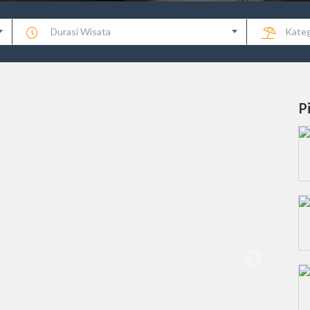
Durasi Wisata
Kateg
P