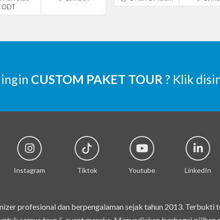
ODT
 ingin
CUSTOM PAKET TOUR
? Klik disi
Instagram
Tiktok
Youtube
LinkedIn
izer profesional dan berpengalaman sejak tahun 2013. Terbukti 
ntuk semua tour & event mereka. Menyediakan berbagai pilihan pak