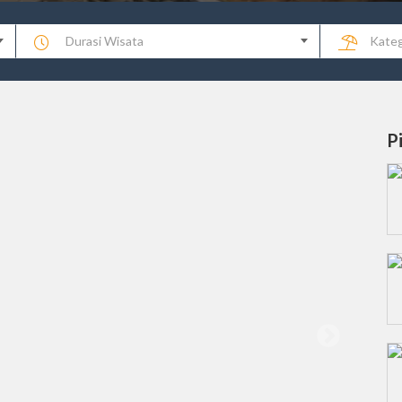
Durasi Wisata
Kateg
P