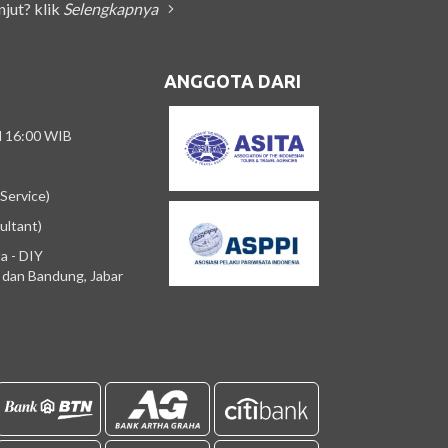
njut? klik
Selengkapnya
ANGGOTA DARI
/d 16:00 WIB
Service)
ultant)
a - DIY
m dan Bandung, Jabar