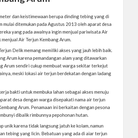
0 meter dan keistimewaan berupa dinding tebing yang di
rum mulai ditemukan pada Agustus 2013 oleh aparat desa
ereka yang pada awalnya ingin menjual pariwisata Air
uk menjual Air Terjun Kembang Arum.
erjun Delik memang memiliki akses yang jauh lebih baik.
bang Arum karena pemandangan alam yang ditawarkan
ng Arum sendiri cukup membuat warga sekitar terkejut
inya, meski lokasi air terjun berdekatan dengan ladang
kerja bakti untuk membuka lahan sebagai akses menuju
 aparat desa dengan warga disepakati nama air terjun
 Kembang Arum. Penamaan ini berkaitan dengan pesona
sembunyi dibalik rimbunnya pepohonan hutan.
up unik karena tidak langsung jatuh ke kolam, namun
an tebing yang licin. Bebatuan yang ada di aiar terjun