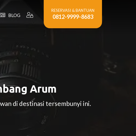
RESERVASI & BANTUAN
BLOG
0812-9999-8683
embang Arum
n di destinasi tersembunyi ini.