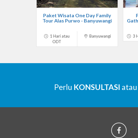
Paket Wisata One Day Family
Tour Alas Purwo - Banyuwangi
Gath
1 Hari atau
Banyuwangi
3 H
ODT
Perlu
KONSULTASI
atau