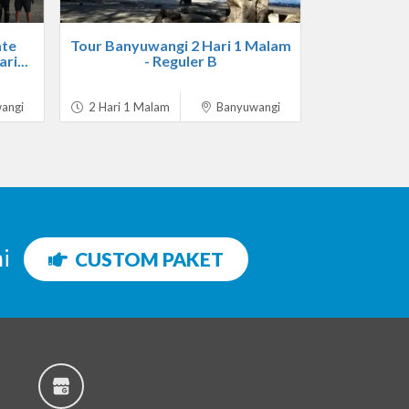
ate
Tour Banyuwangi 2 Hari 1 Malam
ri...
- Reguler B
angi
2 Hari 1 Malam
Banyuwangi
ni
CUSTOM PAKET