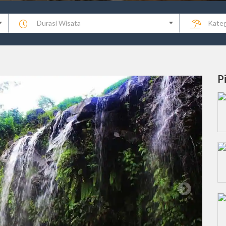
Durasi Wisata
Kateg
P