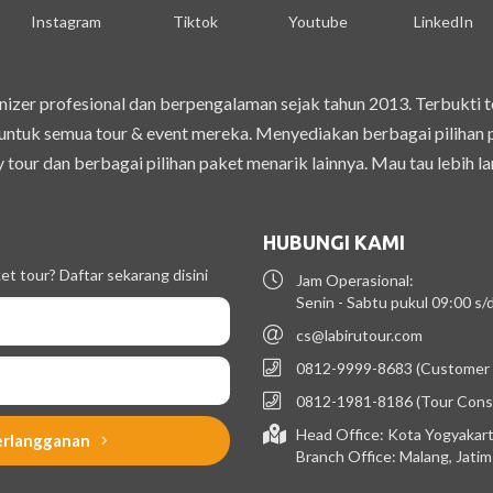
Instagram
Tiktok
Youtube
LinkedIn
izer profesional dan berpengalaman sejak tahun 2013. Terbukti 
ntuk semua tour & event mereka. Menyediakan berbagai pilihan pak
 tour dan berbagai pilihan paket menarik lainnya. Mau tau lebih la
HUBUNGI KAMI
t tour? Daftar sekarang disini
Jam Operasional:
Senin - Sabtu pukul 09:00 s
cs@labirutour.com
0812-9999-8683 (Customer 
0812-1981-8186 (Tour Cons
Head Office: Kota Yogyakart
erlangganan
Branch Office: Malang, Jati