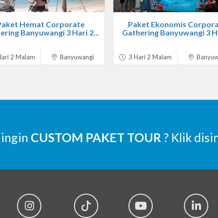
Paket Hemat Corporate
Paket Ekonomis Corpor
ering Banyuwangi 3 Hari 2...
Gathering Banyuwangi 3 Ha
ari 2 Malam
Banyuwangi
3 Hari 2 Malam
Banyuw
 ingin
CUSTOM PAKET TOUR
? Klik disi