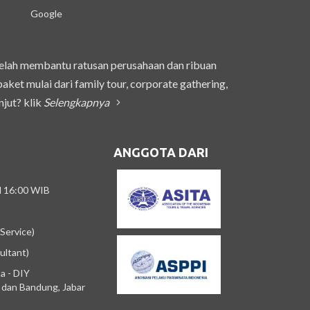
Google
telah membantu ratusan perusahaan dan ribuan
et mulai dari family tour, corporate gathering,
njut? klik
Selengkapnya
ANGGOTA DARI
/d 16:00 WIB
Service)
ultant)
a - DIY
m dan Bandung, Jabar