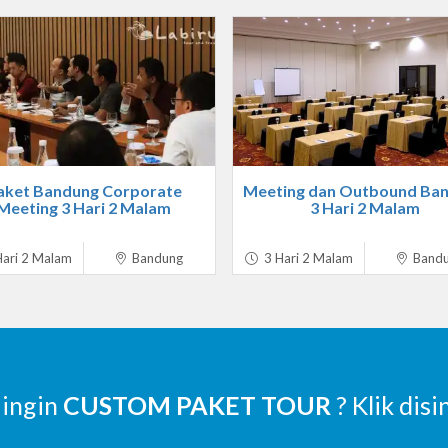
aket Bandung Corporate
Meeting dan Outbound Ba
Meeting 3 Hari 2 Malam
3 Hari 2 Malam
ari 2 Malam
Bandung
3 Hari 2 Malam
Band
 ingin
CUSTOM PAKET TOUR
? Klik disi