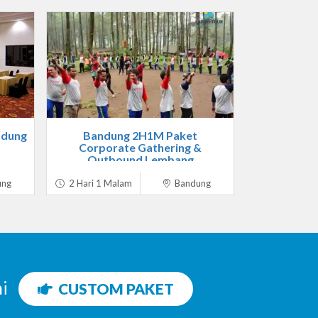
ndung
Bandung 2H1M Paket
Corporate Gathering &
Outbound Lembang
ung
2 Hari 1 Malam
Bandung
ni
CUSTOM PAKET