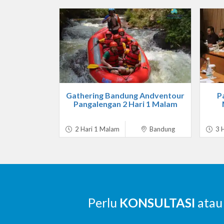
Gathering Bandung Andventour
P
Pangalengan 2 Hari 1 Malam
2 Hari 1 Malam
Bandung
3 H
Perlu
KONSULTASI
atau