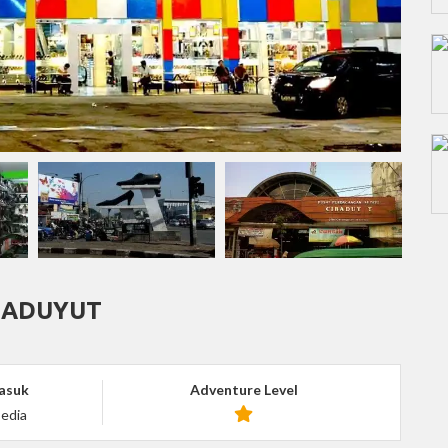
BADUYUT
asuk
Adventure Level
edia