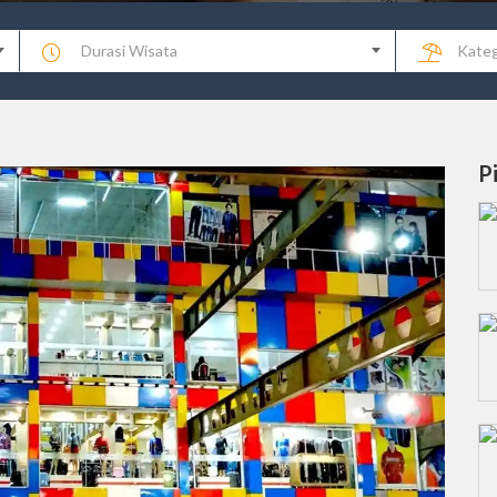
Durasi Wisata
Kateg
P