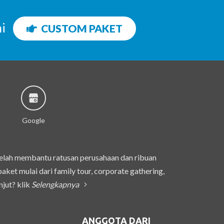
ni
CUSTOM PAKET
Google
telah membantu ratusan perusahaan dan ribuan
et mulai dari family tour, corporate gathering,
njut? klik
Selengkapnya
ANGGOTA DARI