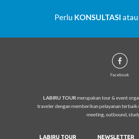
Perlu
KONSULTASI
atau
Facebook
LABIRU TOUR
merupakan tour & event organ
traveler dengan memberikan pelayanan terbaik u
meeting, outbound, study
LABIRU TOUR
NEWSLETTER