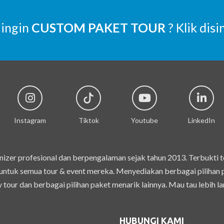
 ingin
CUSTOM PAKET TOUR
? Klik disi
Instagram
Tiktok
Youtube
LinkedIn
izer profesional dan berpengalaman sejak tahun 2013. Terbukti 
ntuk semua tour & event mereka. Menyediakan berbagai pilihan pak
 tour dan berbagai pilihan paket menarik lainnya. Mau tau lebih la
HUBUNGI KAMI