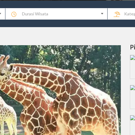
Durasi Wisata
Kateg
P