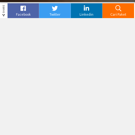
SHARE
Facebook
Twitter
Linkedin
Cari Paket
PERAHU RAWA PENING
Destinasi
Semarang
Tiket Masuk
Rp15,000
Adventure Level
Ringkasan
Lokasi dan Tiket
Fasilitas dan Aktivitas
Jam Operasional