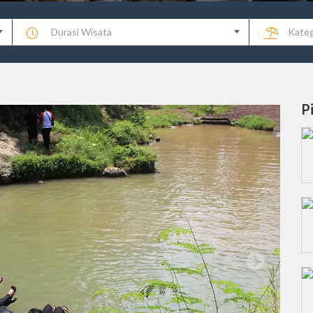
Durasi Wisata
Kateg
P