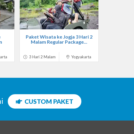
e
Paket Wisata ke Jogja 3 Hari 2
n
Malam Regular Package...
arta
3 Hari 2 Malam
Yogyakarta
ni
CUSTOM PAKET