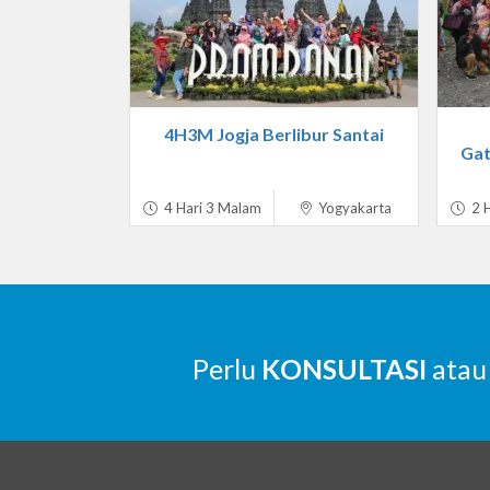
4H3M Jogja Berlibur Santai
Gat
4 Hari 3 Malam
Yogyakarta
2 H
Perlu
KONSULTASI
atau