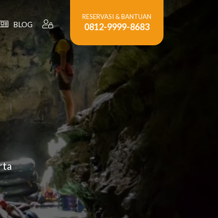
RESERVASI & BANTUAN
BLOG
0812-9999-8683
rta