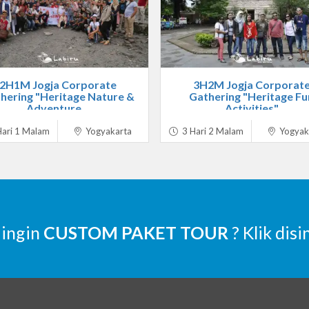
2H1M Jogja Corporate
3H2M Jogja Corporat
hering "Heritage Nature &
Gathering "Heritage Fu
Adventure...
Activities"
ari 1 Malam
Yogyakarta
3 Hari 2 Malam
Yogyak
 ingin
CUSTOM PAKET TOUR
? Klik disi