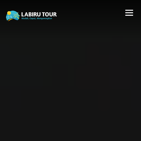
Toggl
navig