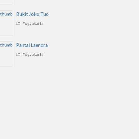
Bukit Joko Tuo
Yogyakarta
Pantai Laendra
Yogyakarta