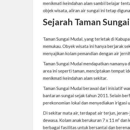
menikmati keindahan alam sambil belajar ten
objek wisata, aliran air sungai ini tetap digu
Sejarah Taman Sunga
Taman Sungai Mudal, yang terletak di Kabup
memukau. Obyek wisata ini hanya berjarak seki
menyajikan kolam pemandian dengan air jerni
Taman Sungai Mudal mendapatkan namanya dar
area ini seperti taman, menciptakan tempat i
menikmati keindahan alam sekitar.
Taman Sungai Mudal berawal dari inisiatif w
bantaran sungai sejak tahun 2011. Selain ber
perekonomian lokal dan menyediakan irigasi u
Di sekitar mata air, terdapat air terjun, jer
dewasa. Kolam anak berukuran 7 x 11 m² dan
berbagai fasilitas untuk bersantai dan berena