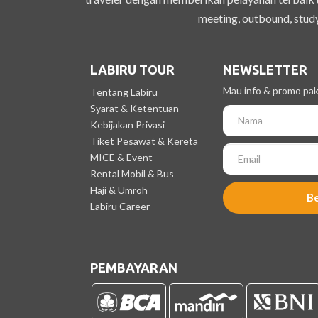
meeting, outbound, study
LABIRU TOUR
NEWSLETTER
Mau info & promo pake
Tentang Labiru
Syarat & Ketentuan
Kebijakan Privasi
Tiket Pesawat & Kereta
MICE & Event
Rental Mobil & Bus
Haji & Umroh
B
Labiru Career
PEMBAYARAN