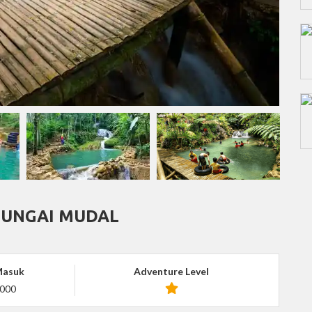
SUNGAI MUDAL
Masuk
Adventure Level
,000