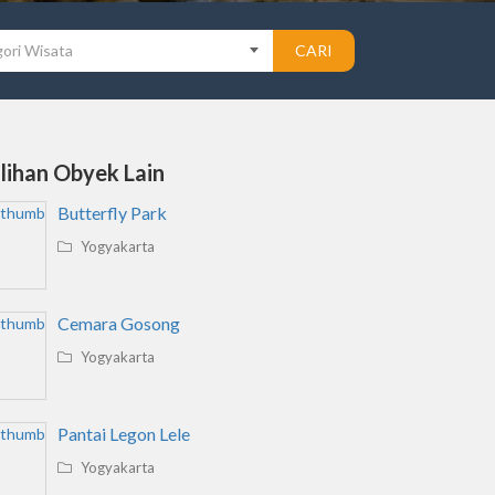
ori Wisata
CARI
ilihan Obyek Lain
Butterfly Park
Yogyakarta
Cemara Gosong
Yogyakarta
Pantai Legon Lele
Yogyakarta