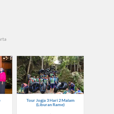
arta
e
Tour Jogja 3 Hari 2 Malam
(Liburan Rame)