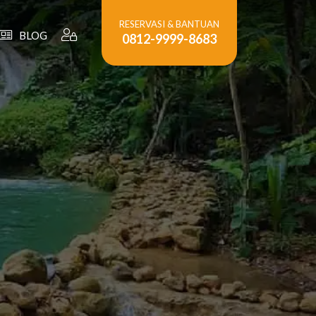
RESERVASI & BANTUAN
BLOG
0812-9999-8683