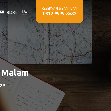
RESERVASI & BANTUAN
BLOG
0812-9999-8683
1 Malam
gor