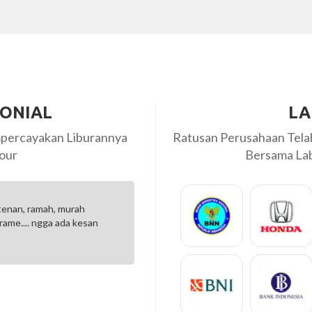
MONIAL
LA
percayakan Liburannya
Ratusan Perusahaan Tel
our
Bersama Labi
ari 3 malam ke Banyuwangi, untuk
Untuk keseluruhan saya 
ga sesuai. Tapi mungkin bisa
pelayanannya sangat ba
Hary