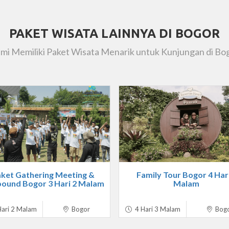
PAKET WISATA LAINNYA DI BOGOR
mi Memiliki Paket Wisata Menarik untuk Kunjungan di Bo
ket Gathering Meeting &
Family Tour Bogor 4 Hari
ound Bogor 3 Hari 2 Malam
Malam
ari 2 Malam
Bogor
4 Hari 3 Malam
Bog