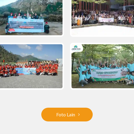
Foto Lain