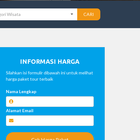
ori Wisata
CARI
INFORMASI HARGA
Silahkan isi formulir dibawah ini untuk melihat
harga paket tour terbaik
Nama Lengkap
Alamat Email
Cek Harga Paket