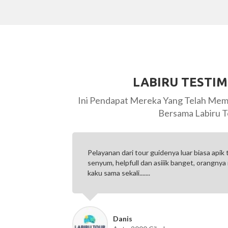
LABIRU TESTI
Ini Pendapat Mereka Yang Telah Mem
Bersama Labiru T
n, ramah, murah
Saya mengambil paket perjalanan 4 h
... ngga ada kesan
paket tournya bagus, pilihan hotel ju
diperbaiki untuk...
Romy Marliansyah