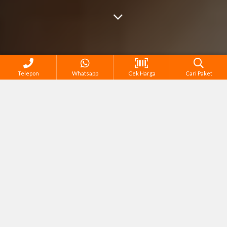
Telepon
Whatsapp
Cek Harga
Cari Paket