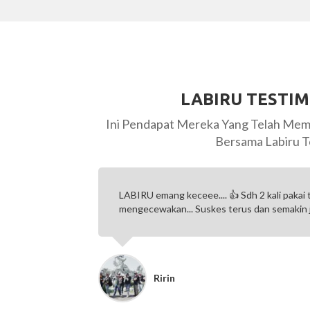
LABIRU TESTI
Ini Pendapat Mereka Yang Telah Mem
Bersama Labiru T
one dan WA.
LABIRU emang keceee.... 👍 Sdh 2 kali pakai
 ), semua
mengecewakan... Suskes terus dan semakin 
Ririn