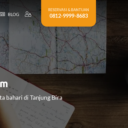
RESERVASI & BANTUAN
BLOG
0812-9999-8683
am
a bahari di Tanjung Bira