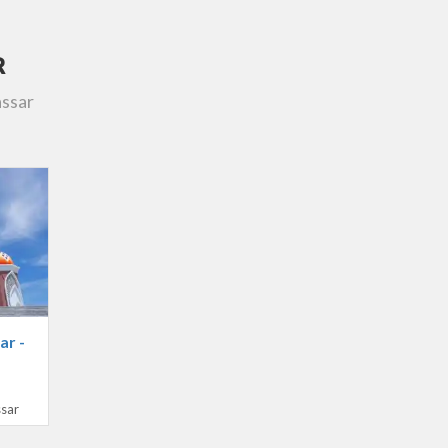
R
assar
r -
sar