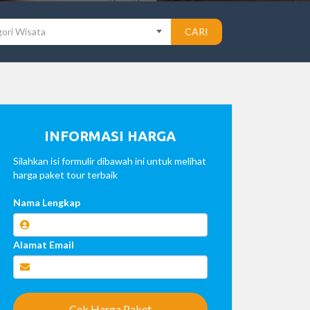
ori Wisata
CARI
INFORMASI HARGA
Silahkan isi formulir dibawah ini untuk melihat
harga paket tour terbaik
Nama Lengkap
Alamat Email
Cek Harga Paket