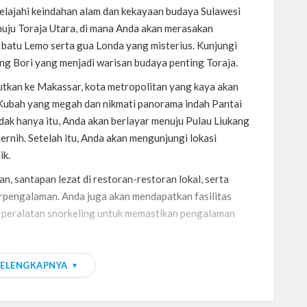
jelajahi keindahan alam dan kekayaan budaya Sulawesi
nuju Toraja Utara, di mana Anda akan merasakan
 batu Lemo serta gua Londa yang misterius. Kunjungi
ng Bori yang menjadi warisan budaya penting Toraja.
jutkan ke Makassar, kota metropolitan yang kaya akan
 Kubah yang megah dan nikmati panorama indah Pantai
idak hanya itu, Anda akan berlayar menuju Pulau Liukang
ernih. Setelah itu, Anda akan mengunjungi lokasi
ik.
n, santapan lezat di restoran-restoran lokal, serta
erpengalaman. Anda juga akan mendapatkan fasilitas
an peralatan snorkeling untuk memastikan pengalaman
kan petualangan luar biasa di antara keindahan alam
SELENGKAPNYA
atan. Hubungi kami sekarang untuk reservasi dan
rlupakan di destinasi yang eksotis ini!