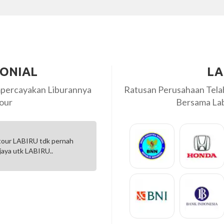
MONIAL
LA
percayakan Liburannya
Ratusan Perusahaan Tel
our
Bersama Labi
 tour LABIRU tdk pernah
Awalnya aku khawatir ya, karena
jaya utk LABIRU..
peserta ga ke handling dengan 
drivernya ramah juga....
Maria Qifti