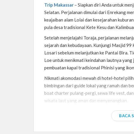
Trip Makassar
– Siapkan diri Anda untuk men
Selatan. Perjalanan dimulai dari Enrekang me
keajaiban alam Lolai dan kesejarahan kuburan
pula desa tradisional Kete Kesu dan Kalimbua
Setelah menjelajahi Toraja, perjalanan melan
sejarah dan kebudayaan. Kunjungi Masjid 99
Losari sebelum melanjutkan ke Pantai Bira. T
Loe untuk menikmati keindahan lautnya yang j
pembuatan kapal tradisional Phinisi yang ikon
Nikmati akomodasi mewah di hotel-hotel piliha
bimbingan dari guide lokal yang ramah dan b
boat charter pulang-pergi, sewa life vest, d
wisata laut yang aman dan menyenangkan.
Jangan lewatkan kesempatan ini untuk merasa
BACA 
dan kebudayaan yang memukau di Sulawesi Sel
persiapkan diri Anda untuk liburan yang tak te