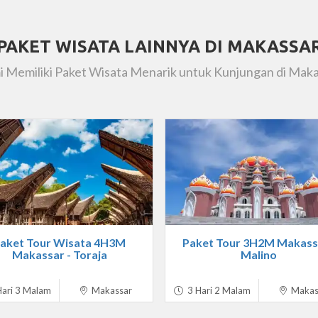
PAKET WISATA LAINNYA DI MAKASSA
 Memiliki Paket Wisata Menarik untuk Kunjungan di Mak
aket Tour Wisata 4H3M
Paket Tour 3H2M Makassa
Makassar - Toraja
Malino
ari 3 Malam
Makassar
3 Hari 2 Malam
Makas