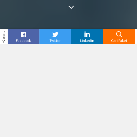
SHARE
Facebook
Twitter
Linkedin
Cari Paket
Cari
Tour Jogja
– Yogyakarta lebih dikenal dengan
sebutan Kota Jogja atau Kota Istimewa. Ketika
kita berbicara tentang Jogja, kamu pasti
langsung memikirkan wisata alam dan