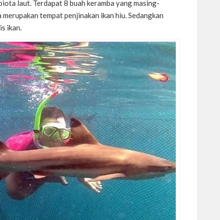
iota laut.
Terdapat 8 buah keramba yang masing-
 merupakan tempat penjinakan ikan hiu. Sedangkan
is ikan.