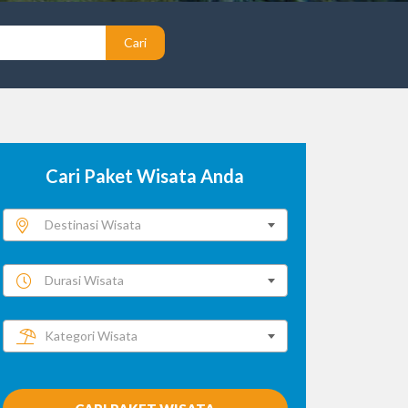
Cari
Cari Paket Wisata Anda
Destinasi Wisata
Durasi Wisata
Kategori Wisata