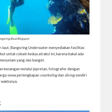
angsring Boat Blogspot
h laut, Bangsring Underwater menyediakan fasilitas
kut untuk cobain kedua atraksi ini, karena bakal ada
 menyelam yang oke banget.
n kenangan melalui jepretan, fotografer dengan
harga sewa perlengkapan
snorkeling
dan
diving
sendiri
a waktunya.
g