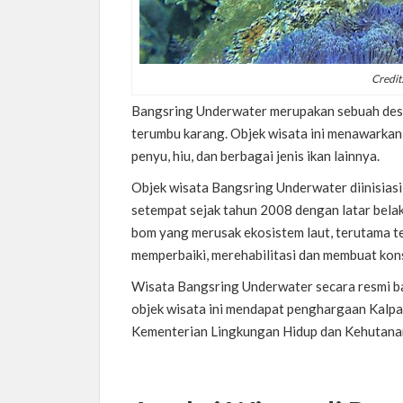
Credit
Bangsring Underwater merupakan sebuah desti
terumbu karang. Objek wisata ini menawarkan 
penyu, hiu, dan berbagai jenis ikan lainnya.
Objek wisata Bangsring Underwater diinisiasi
setempat sejak tahun 2008 dengan latar bela
bom yang merusak ekosistem laut, terutama te
memperbaiki, merehabilitasi dan membuat kons
Wisata Bangsring Underwater secara resmi b
objek wisata ini mendapat penghargaan Kalpa
Kementerian Lingkungan Hidup dan Kehutana