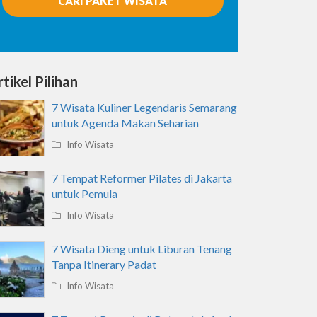
CARI PAKET WISATA
tikel Pilihan
7 Wisata Kuliner Legendaris Semarang
untuk Agenda Makan Seharian
Info Wisata
7 Tempat Reformer Pilates di Jakarta
untuk Pemula
Info Wisata
7 Wisata Dieng untuk Liburan Tenang
Tanpa Itinerary Padat
Info Wisata