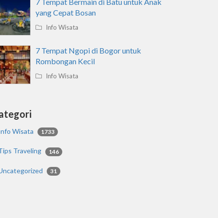
7 Tempat Bermain di Batu untuk Anak
yang Cepat Bosan
Info Wisata
7 Tempat Ngopi di Bogor untuk
Rombongan Kecil
Info Wisata
ategori
Info Wisata
1733
Tips Traveling
146
Uncategorized
31