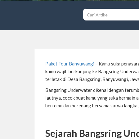
Paket Tour Banyuwangi
– Kamu suka penasaran
kamu wajib berkunjung ke Bangsring Underwat
terletak di Desa Bangsring, Banyuwangi, Jawa
Bangsring Underwater dikenal dengan terumb
lautnya, cocok buat kamu yang suka bermain a
bertemu dan berenang bersama satwa langka, k
Sejarah Bangsring Un