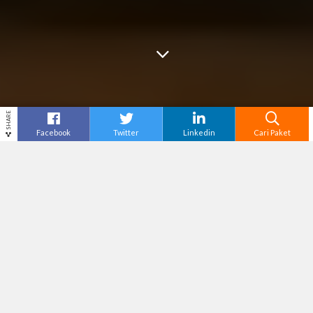
SHARE
Facebook
Twitter
Linkedin
Cari Paket
Cari
Trip Solo
– Tawangmangu, sebuah destinasi
wisata yang terletak di ketinggian pegunungan