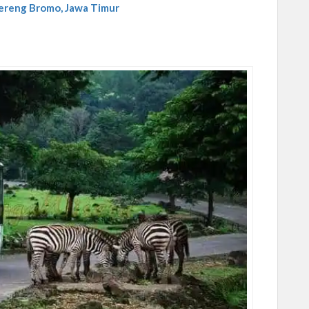
Lereng Bromo, Jawa Timur