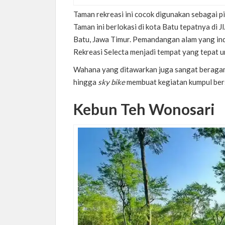
Taman rekreasi ini cocok digunakan sebagai 
Taman ini berlokasi di kota Batu tepatnya di
J
Batu, Jawa Timur.
Pemandangan alam yang ind
Rekreasi Selecta menjadi tempat yang tepat u
Wahana yang ditawarkan juga sangat beragam
hingga
sky bike
membuat kegiatan kumpul be
Kebun Teh Wonosari