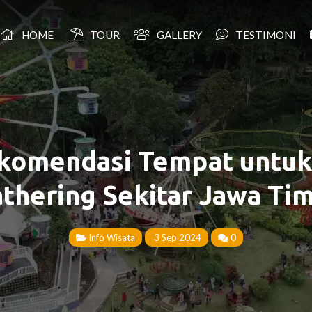
HOME
TOUR
GALLERY
TESTIMONI
Rekomendasi Tempat untuk
thering Sekitar Jawa Ti
Info Wisata
3 Sep 2024
0