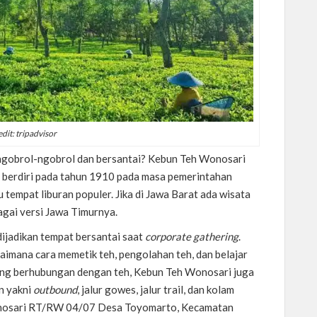
dit: tripadvisor
gobrol-ngobrol dan bersantai? Kebun Teh Wonosari
g berdiri pada tahun 1910 pada masa pemerintahan
 tempat liburan populer. Jika di Jawa Barat ada wisata
agai versi Jawa Timurnya.
ijadikan tempat bersantai saat
corporate gathering
.
imana cara memetik teh, pengolahan teh, dan belajar
 yang berhubungan dengan teh, Kebun Teh Wonosari juga
n yakni
outbound
, jalur gowes, jalur trail, dan kolam
Wonosari RT/RW 04/07 Desa Toyomarto, Kecamatan