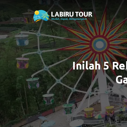
Inilah 5 
Ga