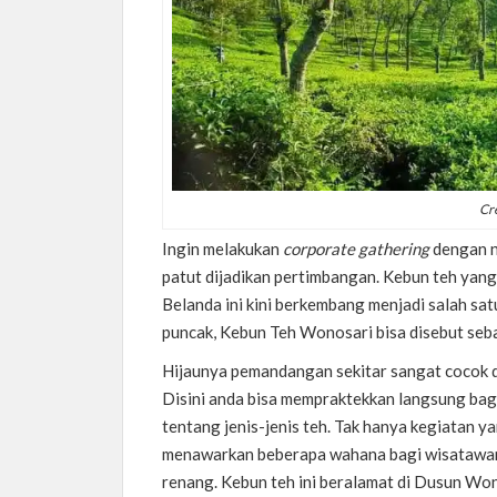
Cre
Ingin melakukan
corporate gathering
dengan n
patut dijadikan pertimbangan. Kebun teh yan
Belanda ini kini berkembang menjadi salah satu
puncak, Kebun Teh Wonosari bisa disebut seb
Hijaunya pemandangan sekitar sangat cocok d
Disini anda bisa mempraktekkan langsung baga
tentang jenis-jenis teh. Tak hanya kegiatan
menawarkan beberapa wahana bagi wisatawa
renang. Kebun teh ini beralamat di Dusun 