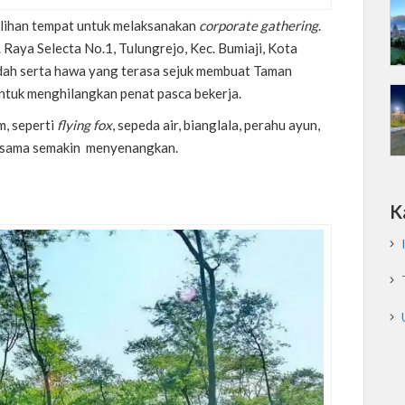
pilihan tempat untuk melaksanakan
corporate gathering
.
l. Raya Selecta No.1, Tulungrejo, Kec. Bumiaji, Kota
ah serta hawa yang terasa sejuk membuat Taman
ntuk menghilangkan penat pasca bekerja.
, seperti
flying fox
, sepeda air, bianglala, perahu ayun,
rsama semakin menyenangkan.
K