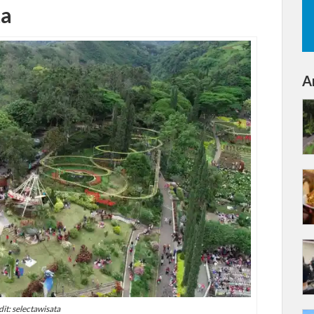
ta
Ar
it: selectawisata