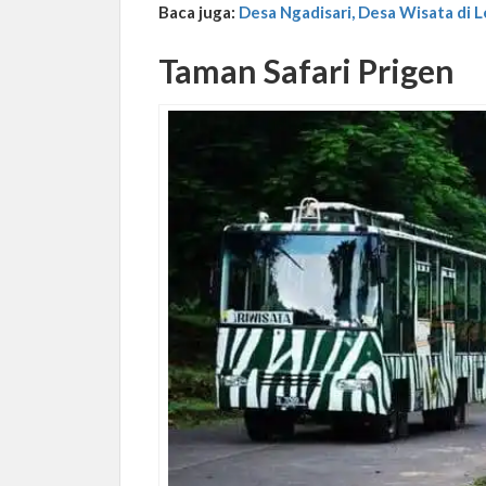
Baca juga:
Desa Ngadisari, Desa Wisata di 
Taman Safari Prigen