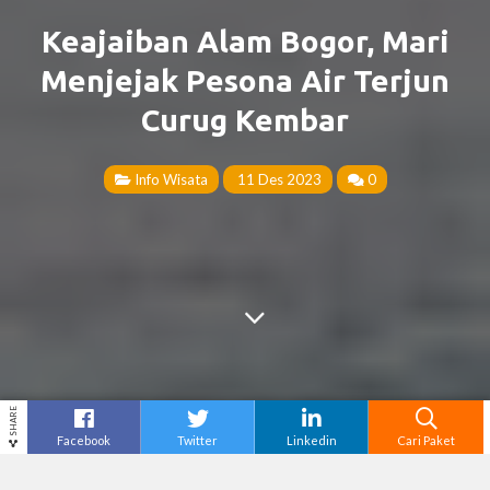
Keajaiban Alam Bogor, Mari
Menjejak Pesona Air Terjun
Curug Kembar
Info Wisata
11 Des 2023
0
SHARE
Facebook
Twitter
Linkedin
Cari Paket