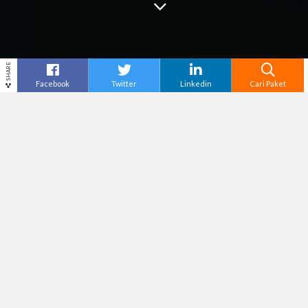
SHARE
Facebook
Twitter
Linkedin
Cari Paket
Cari
Paket Wisata Labuan Bajo
–
Liburan bareng
menjadi hal yang paling ditunggu oleh banyak
orang. Tidak hanya menjadi kesenangan saja,
kegiatan ini juga bisa melepas lelah dari
aktivitas sehari-hari, seperti bekerja di kantor