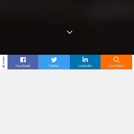
SHARE
Facebook
Twitter
Linkedin
Cari Paket
Cari
Paket Tour
– Siapa sih yang nggak suka