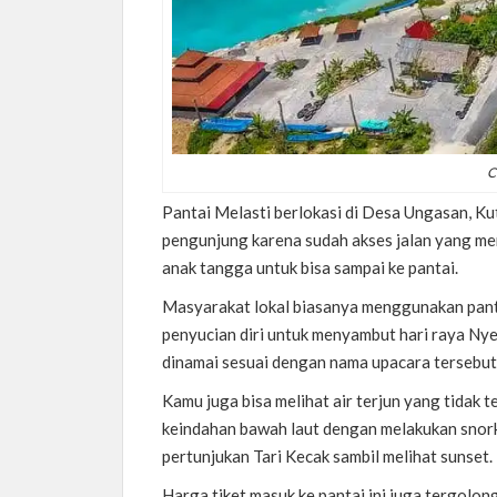
C
Pantai Melasti berlokasi di Desa Ungasan, Ku
pengunjung karena sudah akses jalan yang me
anak tangga untuk bisa sampai ke pantai.
Masyarakat lokal biasanya menggunakan panta
penyucian diri untuk menyambut hari raya Nyep
dinamai sesuai dengan nama upacara tersebut
Kamu juga bisa melihat air terjun yang tidak t
keindahan bawah laut dengan melakukan snorke
pertunjukan Tari Kecak sambil melihat sunset.
Harga tiket masuk ke pantai ini juga tergolon