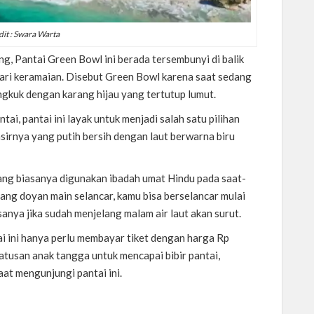
dit : Swara Warta
g, Pantai Green Bowl ini berada tersembunyi di balik
dari keramaian. Disebut Green Bowl karena saat sedang
angkuk dengan karang hijau yang tertutup lumut.
ai, pantai ini layak untuk menjadi salah satu pilihan
asirnya yang putih bersih dengan laut berwarna biru
ang biasanya digunakan ibadah umat Hindu pada saat-
ng doyan main selancar, kamu bisa berselancar mulai
anya jika sudah menjelang malam air laut akan surut.
i ini hanya perlu membayar tiket dengan harga Rp
atusan anak tangga untuk mencapai bibir pantai,
at mengunjungi pantai ini.