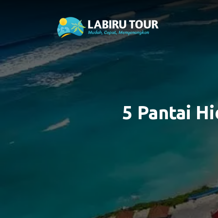
5 Pantai H