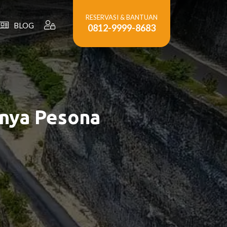
RESERVASI & BANTUAN
BLOG
0812-9999-8683
unya Pesona