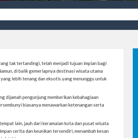
ang tak tertandingi, telah menjadi tujuan impian bagi
Namun, di balik gemerlapnya destinasi wisata utama
n yang lebih tenang dan eksotis yang menunggu untuk
ang dijamah pengunjung memberikan kebahagiaan
 tersembunyi biasanya menawarkan ketenangan serta
empat lain, jauh dari keramaian kota dan pusat wisata
impan cerita dan keunikan tersendiri, menambah kesan