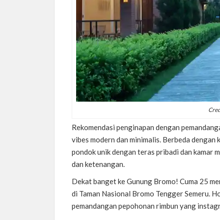
Cred
Rekomendasi penginapan dengan pemandangan 
vibes modern dan minimalis. Berbeda dengan ka
pondok unik dengan teras pribadi dan kamar m
dan ketenangan.
Dekat banget ke Gunung Bromo! Cuma 25 meni
di Taman Nasional Bromo Tengger Semeru. Hot
pemandangan pepohonan rimbun yang instag