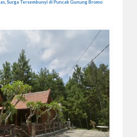
das, Surga Tersembunyi di Puncak Gunung Bromo