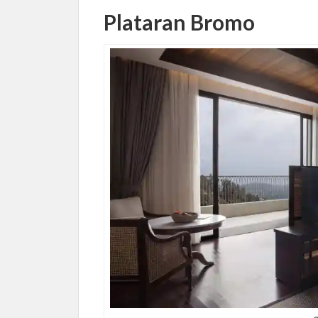
Plataran Bromo