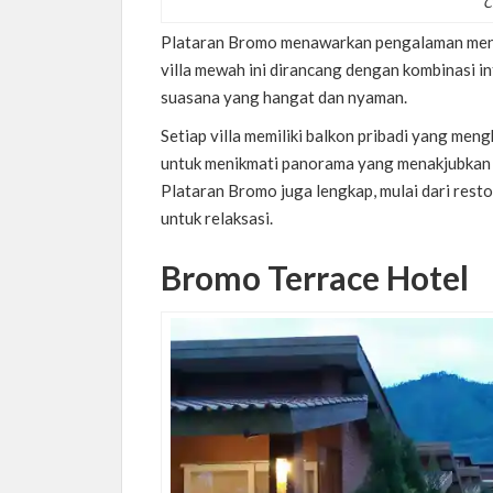
C
Plataran Bromo menawarkan pengalaman mengi
villa mewah ini dirancang dengan kombinasi i
suasana yang hangat dan nyaman.
Setiap villa memiliki balkon pribadi yang m
untuk menikmati panorama yang menakjubkan da
Plataran Bromo juga lengkap, mulai dari rest
untuk relaksasi.
Bromo Terrace Hotel