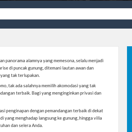
n panorama alamnya yang memesona, selalu menjadi
rise di puncak gunung, ditemani lautan awan dan
yang tak terlupakan.
omo, tak ada salahnya memilih akomodasi yang tak
angan terbaik. Bagi yang menginginkan privasi dan
dasi penginapan dengan pemandangan terbaik di dekat
adi yang menghadap langsung ke gunung, hingga villa
uhan dan selera Anda.