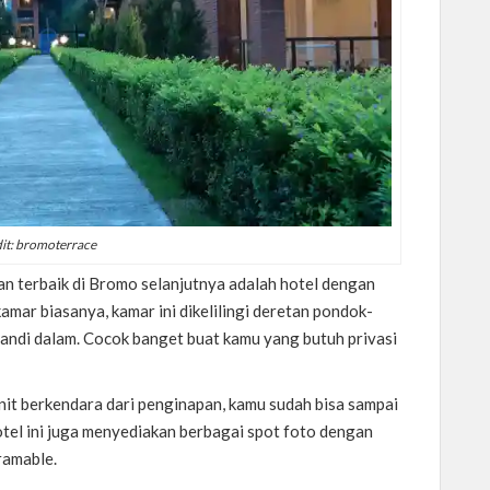
it: bromoterrace
terbaik di Bromo selanjutnya adalah hotel dengan
mar biasanya, kamar ini dikelilingi deretan pondok-
andi dalam. Cocok banget buat kamu yang butuh privasi
t berkendara dari penginapan, kamu sudah bisa sampai
el ini juga menyediakan berbagai spot foto dengan
ramable.