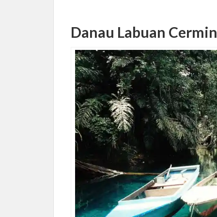
Danau Labuan Cermi