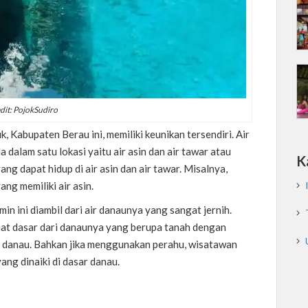
dit: PojokSudiro
 Kabupaten Berau ini, memiliki keunikan tersendiri. Air
 dalam satu lokasi yaitu air asin dan air tawar atau
K
ng dapat hidup di air asin dan air tawar. Misalnya,
ng memiliki air asin.
n ini diambil dari air danaunya yang sangat jernih.
hat dasar dari danaunya yang berupa tanah dengan
ar danau. Bahkan jika menggunakan perahu, wisatawan
ng dinaiki di dasar danau.