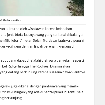
it: BeBorneoTour
avorit liburan oleh wisatawan karena keindahan
arena jenis biota lautnya yang yang terkenal di kalangan
iliki lebar 7 meter. Selain itu, dasar lautnya dipenuhi
an kecil yang dengan lincah berenang-renang di
 spot yang dapat dijelajahi oleh para penyelam, seperti
 Eel Ridge, hingga The Rockies. Dijamin akan
yang datang berkunjung karena suasana bawah lautnya
galaki juga dikenal dengan pantainya yang memiliki
utih kekuningan yang ada di pantai pulau ini tentu saja
ng berkunjung.