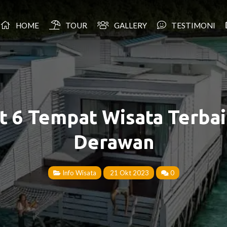
HOME
TOUR
GALLERY
TESTIMONI
t 6 Tempat Wisata Terbai
Derawan
Info Wisata
21 Okt 2023
0