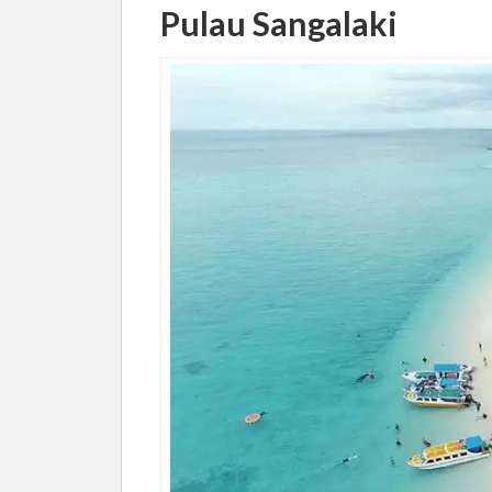
Pulau Sangalaki