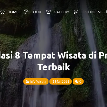
HOME
TOUR
GALLERY
TESTIMONI
si 8 Tempat Wisata di P
Terbaik
Info Wisata
1 Mar 2021
0