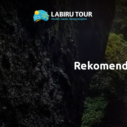
Rekomenda