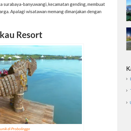
raya surabaya-banyuwangi, kecamatan gending, membuat
eluarga. Apalagi wisatawan memang dimanjakan dengan
akau Resort
K
 unik di Probolinggo