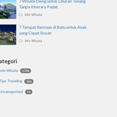
7 Wisata Dieng untuk Liburan Tenang
Tanpa Itinerary Padat
Info Wisata
7 Tempat Bermain di Batu untuk Anak
yang Cepat Bosan
Info Wisata
ategori
Info Wisata
1734
Tips Traveling
146
Uncategorized
31