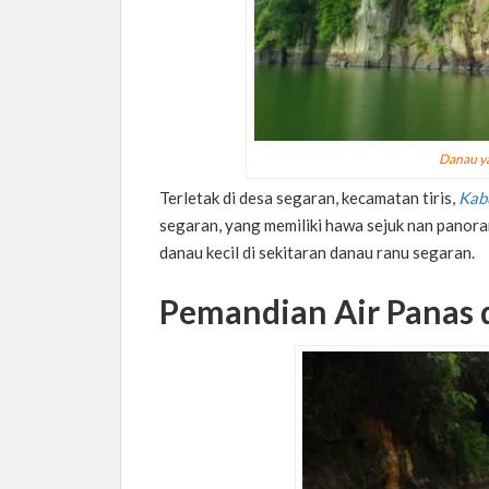
Danau ya
Terletak di desa segaran, kecamatan tiris,
Kab
segaran, yang memiliki hawa sejuk nan panor
danau kecil di sekitaran danau ranu segaran.
Pemandian Air Panas di