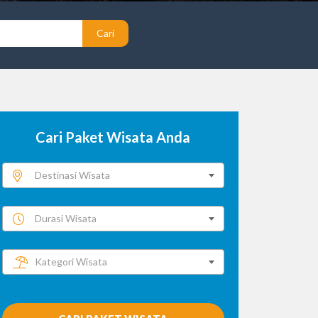
Cari
Cari Paket Wisata Anda
Destinasi Wisata
Durasi Wisata
Kategori Wisata