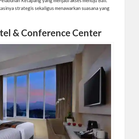
n Pelabuhan Ketapang yang menjadi akses menuju Bali.
okasinya strategis sekaligus menawarkan suasana yang
el & Conference Center