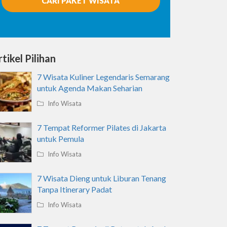
CARI PAKET WISATA
tikel Pilihan
7 Wisata Kuliner Legendaris Semarang
untuk Agenda Makan Seharian
Info Wisata
7 Tempat Reformer Pilates di Jakarta
untuk Pemula
Info Wisata
7 Wisata Dieng untuk Liburan Tenang
Tanpa Itinerary Padat
Info Wisata