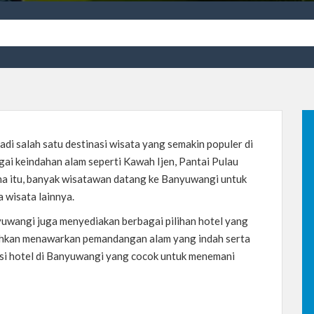
di salah satu destinasi wisata yang semakin populer di
gai keindahan alam seperti Kawah Ijen, Pantai Pulau
na itu, banyak wisatawan datang ke Banyuwangi untuk
 wisata lainnya.
nyuwangi juga menyediakan berbagai pilihan hotel yang
bahkan menawarkan pemandangan alam yang indah serta
si hotel di Banyuwangi yang cocok untuk menemani