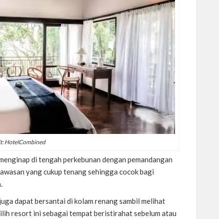
it: HotelCombined
n menginap di tengah perkebunan dengan pemandangan
 kawasan yang cukup tenang sehingga cocok bagi
.
uga dapat bersantai di kolam renang sambil melihat
h resort ini sebagai tempat beristirahat sebelum atau