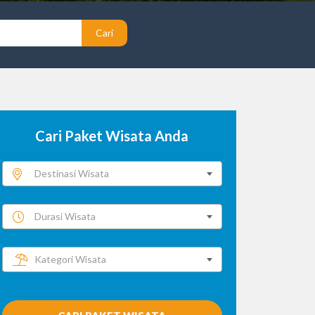
Cari
Cari Paket Wisata Anda
Destinasi Wisata
Durasi Wisata
Kategori Wisata