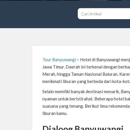
Tour Banyuwangi
– Hotel di Banyuwangi menja
Jawa Timur. Daerah ini terkenal dengan berba
Merah, hingga Taman Nasional Baluran. Kare
menikmati liburan yang berbeda dari kota-kota
Selain memiliki banyak destinasi menarik, Ba
nyaman untuk beristirahat. Beberapa hotel 
suasana yang tenang. Berikut lima rekomenda
liburan kamu.
Dialoog Banyuwangi