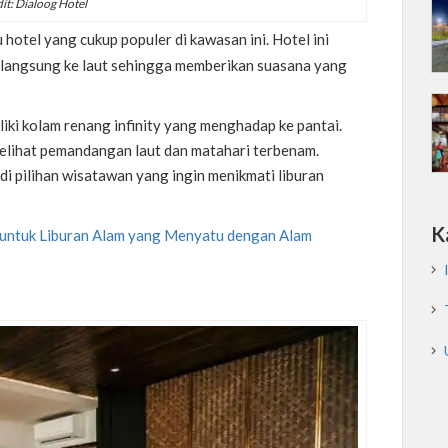
it: Dialoog Hotel
otel yang cukup populer di kawasan ini. Hotel ini
langsung ke laut sehingga memberikan suasana yang
liki kolam renang infinity yang menghadap ke pantai.
elihat pemandangan laut dan matahari terbenam.
i pilihan wisatawan yang ingin menikmati liburan
K
untuk Liburan Alam yang Menyatu dengan Alam