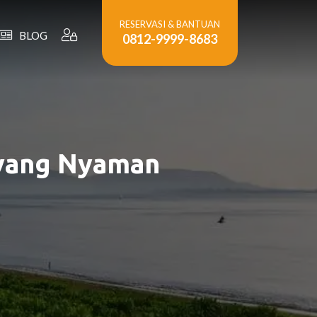
RESERVASI & BANTUAN
BLOG
0812-9999-8683
 yang Nyaman