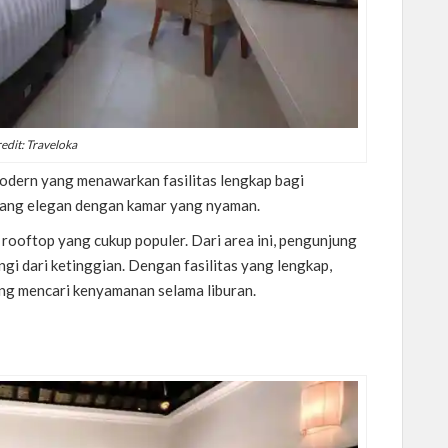
edit: Traveloka
odern yang menawarkan fasilitas lengkap bagi
r yang elegan dengan kamar yang nyaman.
ng rooftop yang cukup populer. Dari area ini, pengunjung
 dari ketinggian. Dengan fasilitas yang lengkap,
g mencari kenyamanan selama liburan.