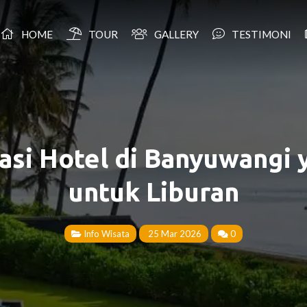
HOME
TOUR
GALLERY
TESTIMONI
si Hotel di Banyuwangi
untuk Liburan
Info Wisata
25 Mar 2026
0