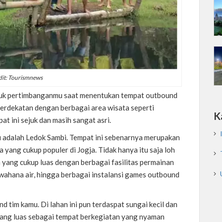
dit: Tourismnews
uk pertimbanganmu saat menentukan tempat outbound
Berdekatan dengan berbagai area wisata seperti
K
t ini sejuk dan masih sangat asri.
u adalah Ledok Sambi. Tempat ini sebenarnya merupakan
 yang cukup populer di Jogja. Tidak hanya itu saja loh
 yang cukup luas dengan berbagai fasilitas permainan
s, wahana air, hingga berbagai instalansi games outbound
 tim kamu. Di lahan ini pun terdaspat sungai kecil dan
ilang luas sebagai tempat berkegiatan yang nyaman