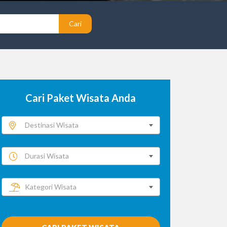
Cari
Cari Paket Wisata Anda
Destinasi Wisata
Durasi Wisata
Kategori Wisata