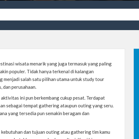
stinasi wisata menarik yang juga termasuk yang paling
akin populer. Tidak hanya terkenal di kalangan
ng menjadi salah satu pilihan utama untuk study tour
s, dan perusahaan.
aktivitas ini pun berkembang cukup pesat. Terdapat
han sebagai tempat gathering ataupun outing yang seru.
hana yang tersedia pun semakin beragam dan
kebutuhan dan tujuan outing atau gathering tim kamu