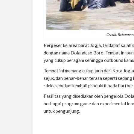
Credit: Rekomend
Bergeser ke area barat Jogja, terdapat salah 
dengan nama Dolandeso Boro. Tempat ini pun
yang cukup beragam sehingga outbound kamu 
Tempat ini memang cukup jauh dari Kota Jogja,
sejuk, dan benar-benar terasa seperti sedan
rileks sebelum kembali produktif pada hari ber
Fasilitas yang disediakan oleh pengelola Dol
berbagai program game dan experimental le
untuk pengunjung.