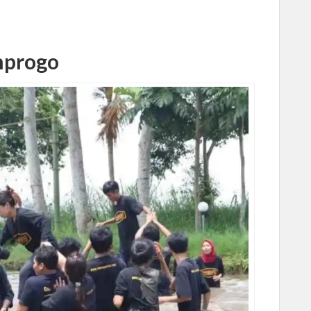
nprogo