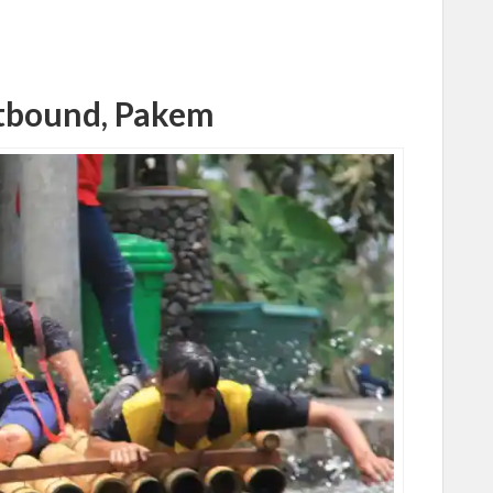
tbound, Pakem