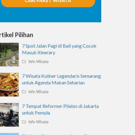
CARI PAKET WISATA
tikel Pilihan
7 Spot Jalan Pagi di Bali yang Cocok
Masuk Itinerary
Info Wisata
7 Wisata Kuliner Legendaris Semarang
untuk Agenda Makan Seharian
Info Wisata
7 Tempat Reformer Pilates di Jakarta
untuk Pemula
Info Wisata