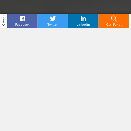
SHARE
Facebook
Twitter
Linkedin
Cari Paket
Cari
Tempat Wisata di Perbatasan Negara
– Bisa jadi
ide baru, liburan ke tempat wisata yang
berdekatan langsung dengan perbatasan antar
negara, jika di piker-pikir menarik juga berlibur di
daerah perbatasan antar negara ini. Tapi nggak
tau dimana tempat wisata yang berbatasan