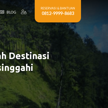
RESERVASI & BANTUAN
BLOG
0812-9999-8683
ah Destinasi
singgahi