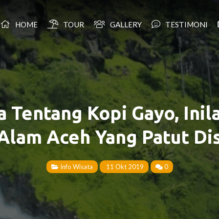
HOME
TOUR
GALLERY
TESTIMONI
 Tentang Kopi Gayo, Inil
Alam Aceh Yang Patut Di
Info Wisata
11 Okt 2019
0