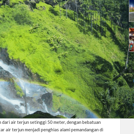
K
 dari air terjun setinggi 50 meter, dengan bebatuan
itar air terjun menjadi penghias alami pemandangan di