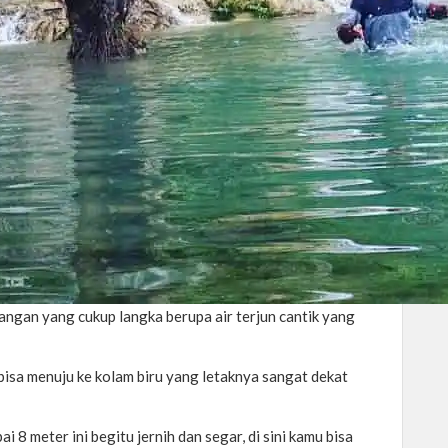
ngan yang cukup langka berupa air terjun cantik yang
 bisa menuju ke kolam biru yang letaknya sangat dekat
 8 meter ini begitu jernih dan segar, di sini kamu bisa