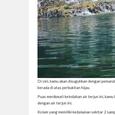
Di sini, kamu akan disuguhkan dengan pemanda
berada di atas perbukitan hijau.
Puas menikmati keindahan air terjun ini, kamu
dengan air terjun ini.
Kolam yang memiliki kedalaman sekitar 2 sampai