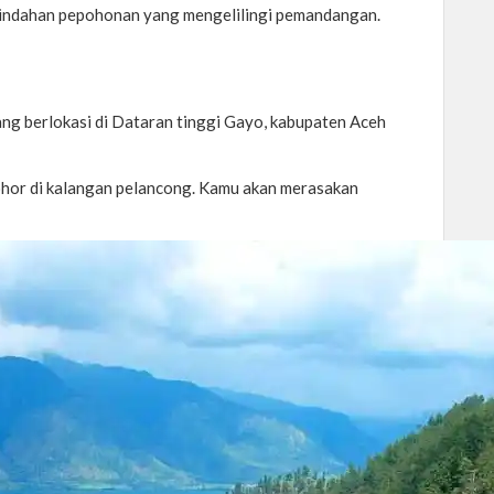
keindahan pepohonan yang mengelilingi pemandangan.
ng berlokasi di Dataran tinggi Gayo, kabupaten Aceh
sohor di kalangan pelancong. Kamu akan merasakan