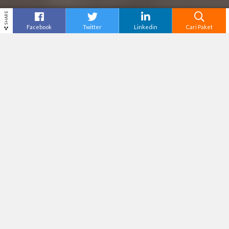
SHARE
Facebook
Twitter
Linkedin
Cari Paket
Cari
Paket Wisata Banyuwangi
–
Banyuwangi, si
cantik dari ujung timur Pulau Jawa, tidak hanya
dikenal dengan keindahan alamnya yang luar
biasa, tetapi juga sebagai destinasi wisata yang
ramah di kantong. Selain itu, daerah ini
menawarkan banyak pengalaman seru yang
cocok untuk berbagai jenis traveler. Mulai dari