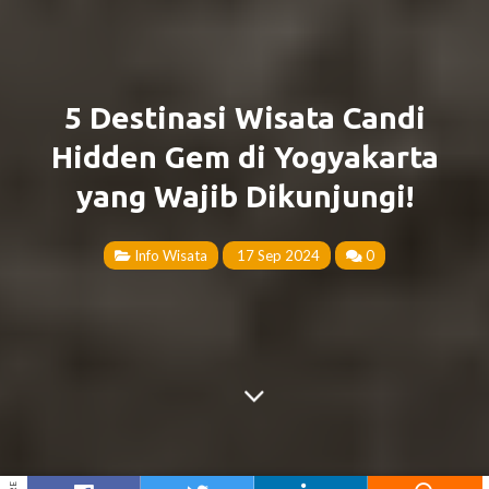
5 Destinasi Wisata Candi
Hidden Gem di Yogyakarta
yang Wajib Dikunjungi!
Info Wisata
17 Sep 2024
0