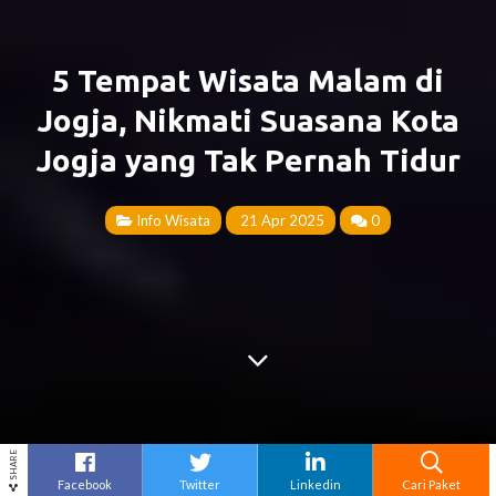
5 Tempat Wisata Malam di
Jogja, Nikmati Suasana Kota
Jogja yang Tak Pernah Tidur
Info Wisata
21 Apr 2025
0
SHARE
Facebook
Twitter
Linkedin
Cari Paket