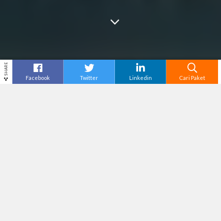
SHARE
Facebook
Twitter
Linkedin
Cari Paket
Cari
Wisata Di Thailand –
Thailand merupakan salah
satu tujuan wisata yang cukup favorit di
Asia
Tenggara
. Bahkan disebutkan jika Kamu akan