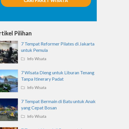
CARI PAKET WISATA
tikel Pilihan
7 Tempat Reformer Pilates di Jakarta
untuk Pemula
Info Wisata
7 Wisata Dieng untuk Liburan Tenang
Tanpa Itinerary Padat
Info Wisata
7 Tempat Bermain di Batu untuk Anak
yang Cepat Bosan
Info Wisata