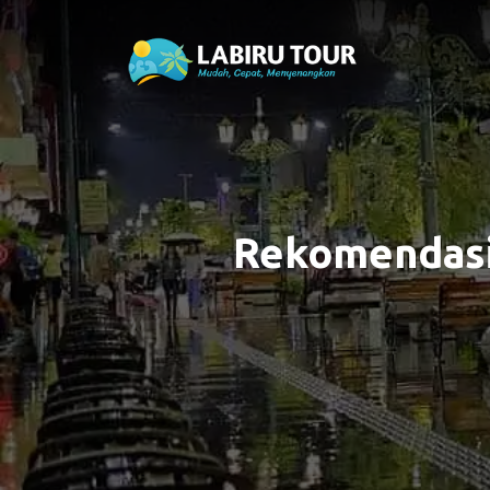
Rekomendasi 