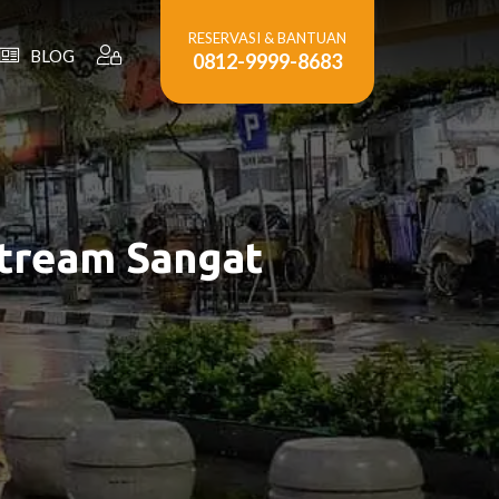
RESERVASI & BANTUAN
BLOG
0812-9999-8683
stream Sangat