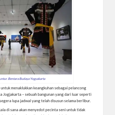
untur. Bentara Budaya Yogyakarta
ara untuk menaklukkan keangkuhan sebagai pelancong
ya Jogjakarta – sebuah bangunan yang dari luar seperti
segera lupa jadwal yang telah disusun selama berlibur.
ala di sana akan menyedot pecinta seni untuk tidak