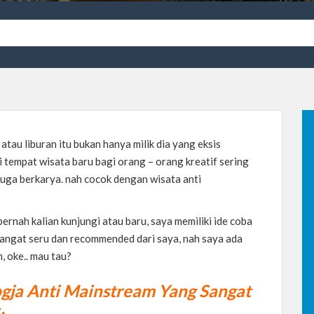
tau liburan itu bukan hanya milik dia yang eksis
i tempat wisata baru bagi orang – orang kreatif sering
 juga berkarya. nah cocok dengan wisata anti
rnah kalian kunjungi atau baru, saya memiliki ide coba
angat seru dan recommended dari saya, nah saya ada
, oke.. mau tau?
gja Anti Mainstream Yang Sangat
: