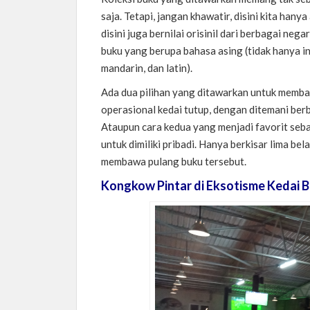
saja. Tetapi, jangan khawatir, disini kita ha
disini juga bernilai orisinil dari berbagai ne
buku yang berupa bahasa asing (tidak hanya i
mandarin, dan latin).
Ada dua pilihan yang ditawarkan untuk membac
operasional kedai tutup, dengan ditemani berb
Ataupun cara kedua yang menjadi favorit seb
untuk dimiliki pribadi. Hanya berkisar lima bela
membawa pulang buku tersebut.
Kongkow Pintar di Eksotisme Kedai B